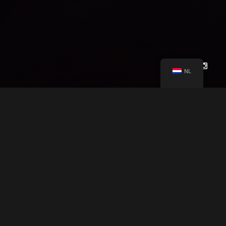
NL
CHEYENNE LÖHNEN
PRESENTS
LOCAL GLOBE PRODUCTION
"AFLOAT"
A
SARAH BY CHEYENNE LÖHNEN
&
CAST